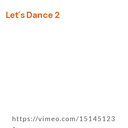
Zum
Let´s Dance 2
Inhalt
springen
https://vimeo.com/15145123