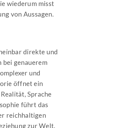
rie wiederum misst
ung von Aussagen.
heinbar direkte und
ch bei genauerem
 komplexer und
orie öffnet ein
Realität, Sprache
osophie führt das
r reichhaltigen
eziehung zur Welt.