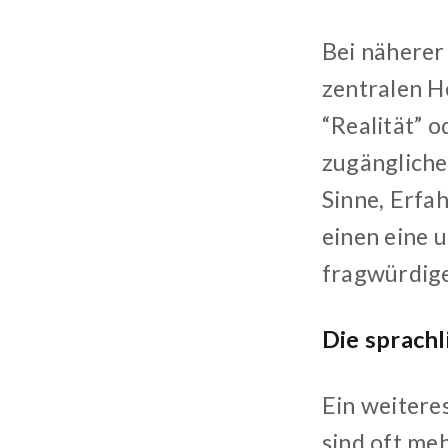
Bei näherer
zentralen H
“Realität” o
zugängliche
Sinne, Erfa
einen eine 
fragwürdige
Die sprach
Ein weitere
sind oft me