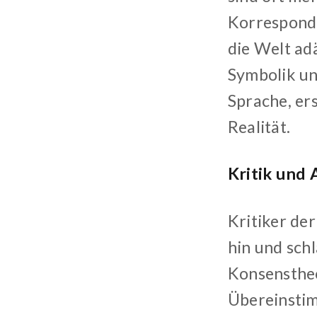
Korresponde
die Welt ad
Symbolik un
Sprache, er
Realität.
Kritik und 
Kritiker de
hin und sch
Konsenstheo
Übereinstim