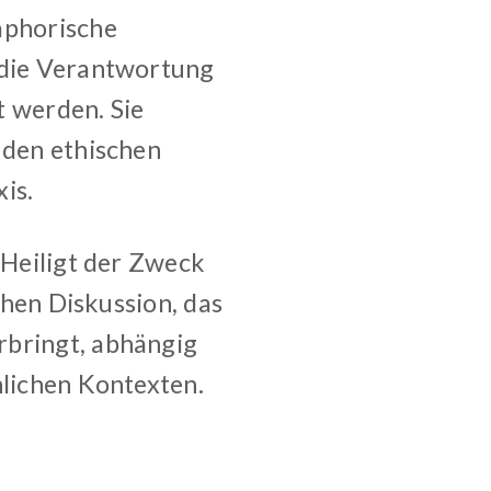
aphorische
d die Verantwortung
t werden. Sie
 den ethischen
is.
“Heiligt der Zweck
schen Diskussion, das
rbringt, abhängig
nlichen Kontexten.