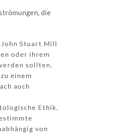
tströmungen, die
John Stuart Mill
zen oder ihrem
werden sollten.
 zu einem
ach auch
.
tologische Ethik,
bestimmte
unabhängig von