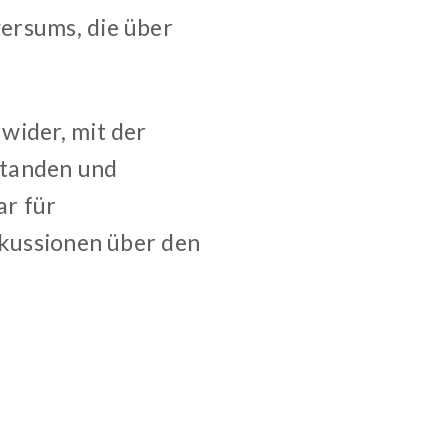
versums, die über
wider, mit der
standen und
ar für
skussionen über den