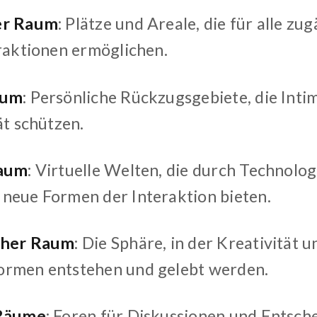
er Raum
: Plätze und Areale, die für alle zu
eraktionen ermöglichen.
aum
: Persönliche Rückzugsgebiete, die Inti
ät schützen.
Raum
: Virtuelle Welten, die durch Technolo
neue Formen der Interaktion bieten.
cher Raum
: Die Sphäre, in der Kreativität 
ormen entstehen und gelebt werden.
 Räume
: Foren für Diskussionen und Entsch