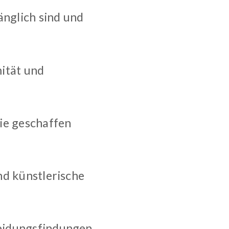
gänglich sind und
mität und
gie geschaffen
und künstlerische
eidungsfindungen,