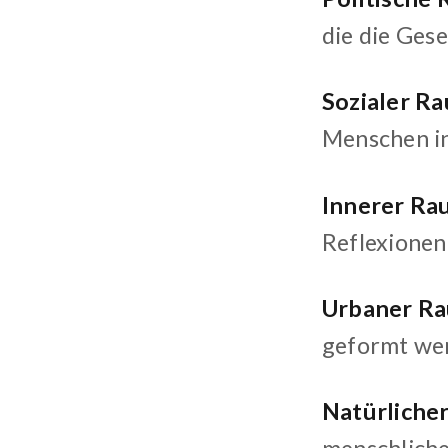
die die Gese
Sozialer R
Menschen in
Innerer Ra
Reflexionen
Urbaner R
geformt we
Natürliche