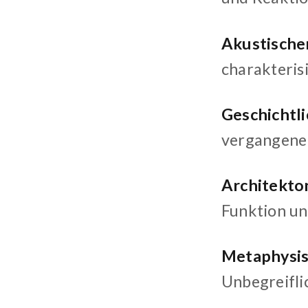
Akustische
charakterisi
Geschichtl
vergangenen
Architekto
Funktion un
Metaphysi
Unbegreiflic