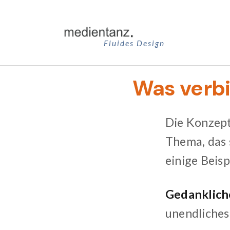
Zum
Inhalt
springen
Fluides Design
Was verb
Die Konzept
Thema, das 
einige Beisp
Gedanklic
unendliches