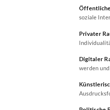
Öffentlich
soziale Int
Privater R
Individualit
Digitaler 
werden und 
Künstleris
Ausdrucksf
Politische