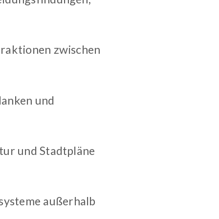
eraktionen zwischen
edanken und
ktur und Stadtpläne
osysteme außerhalb