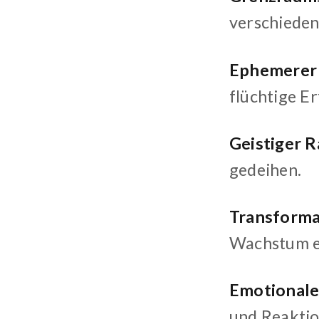
verschieden
Ephemerer
flüchtige E
Geistiger 
gedeihen.
Transforma
Wachstum e
Emotional
und Reaktio