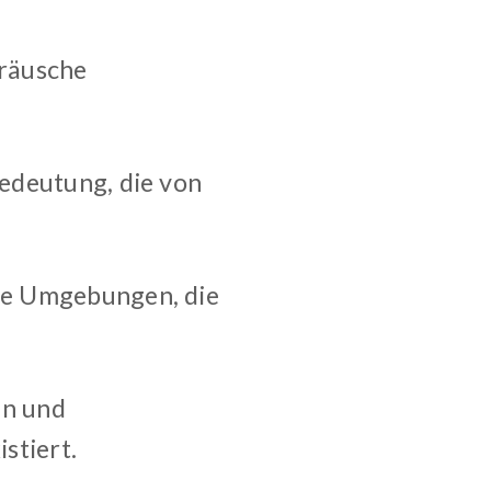
eräusche
Bedeutung, die von
ete Umgebungen, die
en und
stiert.