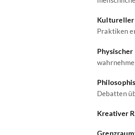
menschliche
Kulturelle
Praktiken e
Physischer
wahrnehmen
Philosophi
Debatten üb
Kreativer 
Grenzraum