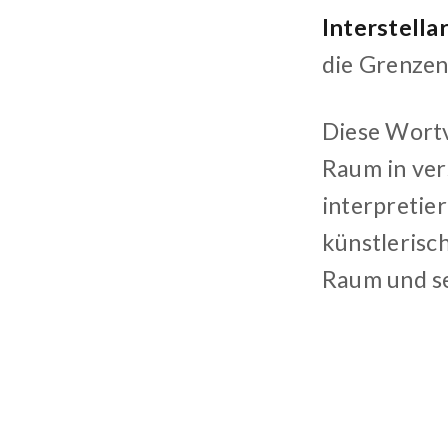
Interstell
die Grenzen
Diese Wortv
Raum in ver
interpretier
künstlerisc
Raum und se