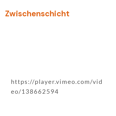
Zum
Zwischenschicht
Inhalt
springen
https://player.vimeo.com/vid
eo/138662594