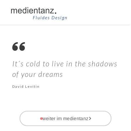
Zum
Inhalt
Fluides Design
springen
It´s cold to live in the shadows
of your dreams
David Levitin
weiter im medientanz