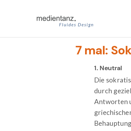
Zum
Inhalt
springen
Fluides Design
7 mal: So
1. Neutral
Die sokrati
durch gezie
Antworten 
griechischen
Behauptunge