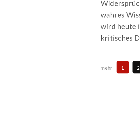
Widersprüch
wahres Wiss
wird heute i
kritisches 
1
mehr