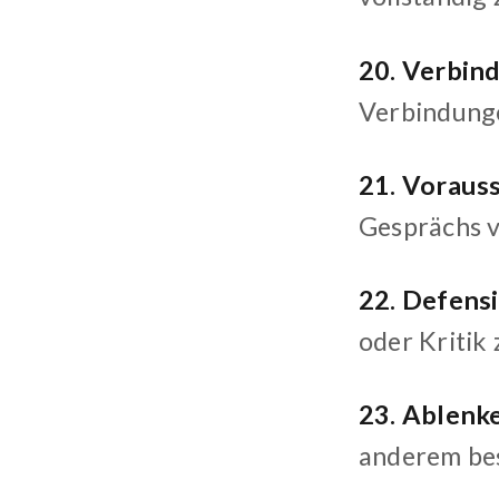
20. Verbin
Verbindunge
21. Voraus
Gesprächs v
22. Defens
oder Kritik
23. Ablenk
anderem bes