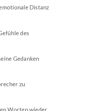
 emotionale Distanz
Gefühle des
 seine Gedanken
precher zu
nen Worten wieder,