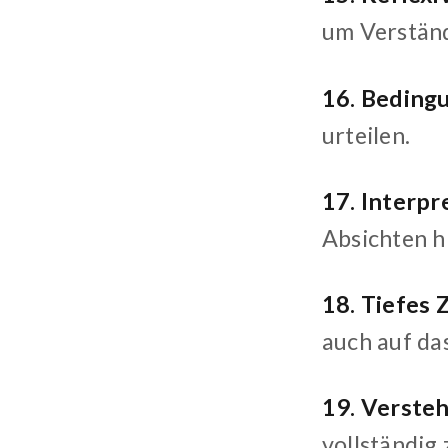
um Verständ
16. Beding
urteilen.
17. Interpr
Absichten h
18. Tiefes 
auch auf das
19. Verste
vollständig