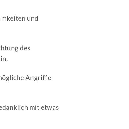
amkeiten und
chtung des
in.
mögliche Angriffe
edanklich mit etwas