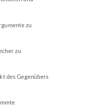
rgumente zu
echer zu
nkt des Gegenübers
timmte