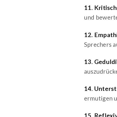
11. Kritisc
und bewerte
12. Empath
Sprechers a
13. Geduld
auszudrücke
14. Unters
ermutigen u
15. Reflexi