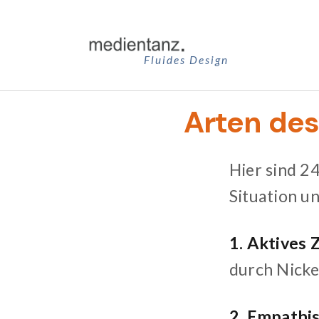
Zum
Inhalt
springen
Fluides Design
Arten de
Hier sind 2
Situation u
1. Aktives 
durch Nicke
2. Empathi