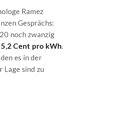
nologe Ramez
ganzen Gesprächs:
020 noch zwanzig
d
5,2 Cent pro kWh
.
, den es in der
r Lage sind zu