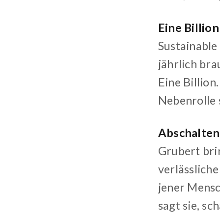
Eine Billion
Sustainable
jährlich br
Eine Billio
Nebenrolle 
Abschalten 
Grubert bri
verlässlich
jener Mensch
sagt sie, sc