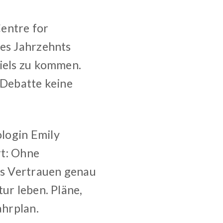
entre for
des Jahrzehnts
ziels zu kommen.
 Debatte keine
login Emily
rt: Ohne
das Vertrauen genau
ur leben. Pläne,
ahrplan.