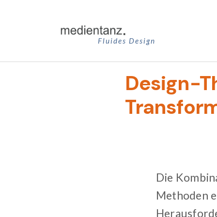
Zum
Inhalt
springen
Fluides Design
Design-Th
Transfor
Die Kombina
Methoden er
Herausforde