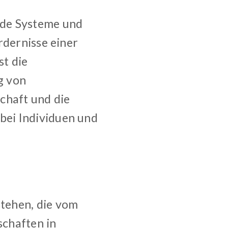
nde Systeme und
rdernisse einer
t die
g von
chaft und die
bei Individuen und
stehen, die vom
schaften in