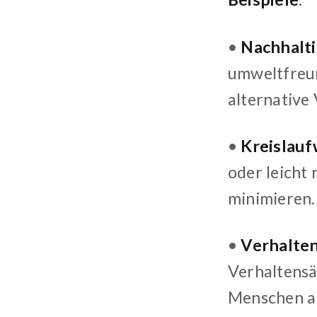
•
Nachhalti
umweltfreun
alternative
•
Kreislauf
oder leicht
minimieren.
•
Verhalte
Verhaltensä
Menschen ak