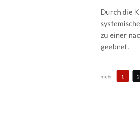
Durch die K
systemische
zu einer na
geebnet.
1
mehr