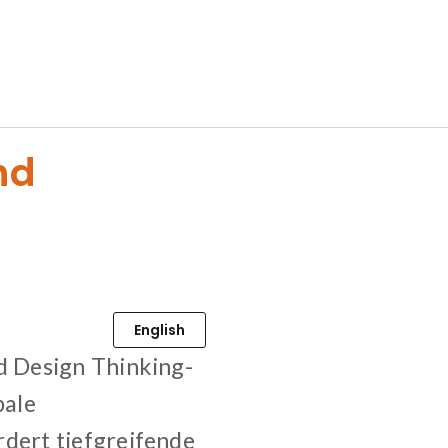
nd
English
d Design Thinking-
bale
dert tiefgreifende