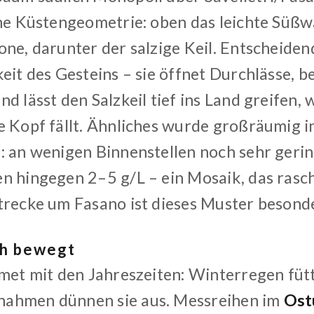
che Küstengeometrie: oben das leichte Süßwa
ne, darunter der salzige Keil. Entscheidend
eit des Gesteins – sie öffnet Durchlässe, b
d lässt den Salzkeil tief ins Land greifen,
e Kopf fällt. Ähnliches wurde großräumig i
: an wenigen Binnenstellen noch sehr gering
n hingegen 2–5 g/L – ein Mosaik, das rasc
trecke um Fasano ist dieses Muster besond
ch bewegt
met mit den Jahreszeiten: Winterregen fütt
ahmen dünnen sie aus. Messreihen im
Ost