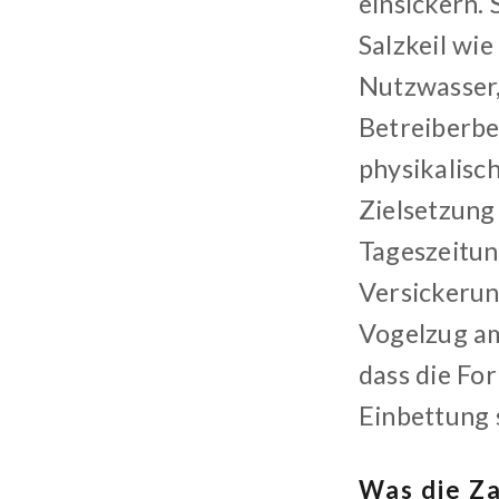
einsickern.
Salzkeil wi
Nutzwasser,
Betreiberbe
physikalisc
Zielsetzung
Tageszeitun
Versickerun
Vogelzug am
dass die For
Einbettung
Was die Z