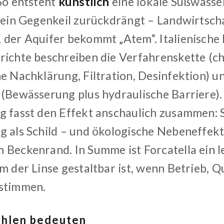
 So entsteht
künstlich
eine lokale Süßwasser
e ein Gegenkeil zurückdrängt – Landwirtsc
 der Aquifer bekommt „Atem“. Italienische
richte beschreiben die Verfahrenskette (c
he Nachklärung, Filtration, Desinfektion) u
 (Bewässerung plus hydraulische Barriere).
g fasst den Effekt anschaulich zusammen: S
g als Schild – und ökologische Nebeneffekt
 Beckenrand. In Summe ist Forcatella ein 
m der Linse gestaltbar ist, wenn Betrieb, Q
 stimmen.
ahlen bedeuten