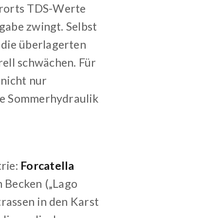
erorts TDS-Werte
fgabe zwingt. Selbst
 die überlagerten
ell schwächen. Für
nicht nur
die Sommerhydraulik
rie:
Forcatella
n Becken („Lago
trassen in den Karst