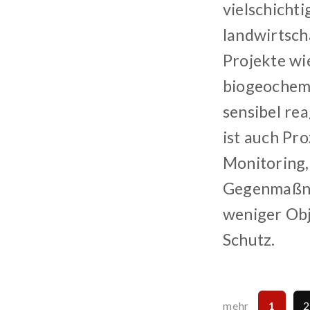
vielschichti
landwirtsch
Projekte w
biogeochemi
sensibel rea
ist auch Pro
Monitoring,
Gegenmaßnah
weniger Obj
Schutz.
1
mehr