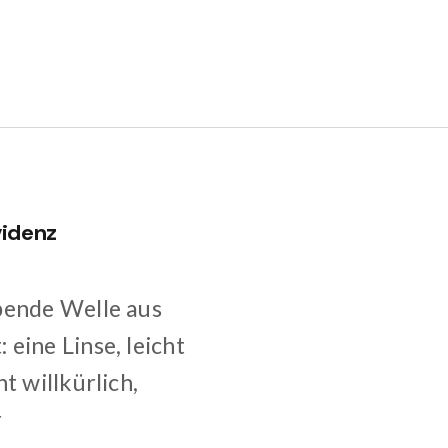
videnz
bende Welle aus
eine Linse, leicht
t willkürlich,
r