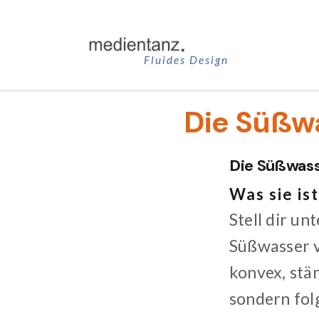
Zum
Inhalt
springen
Fluides Design
Die Süßw
Die Süßwass
Was sie ist
Stell dir u
Süßwasser v
konvex, stän
sondern folg