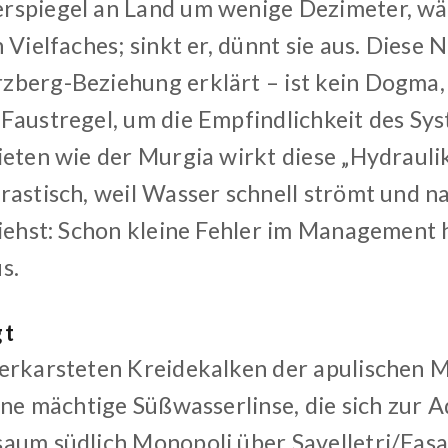
spiegel an Land um wenige Dezimeter, wäch
 Vielfaches; sinkt er, dünnt sie aus. Diese 
berg-Beziehung erklärt – ist kein Dogma, 
Faustregel, um die Empfindlichkeit des Sys
ieten wie der Murgia wirkt diese „Hydraulik
rastisch, weil Wasser schnell strömt und na
siehst: Schon kleine Fehler im Management
us.
gt
erkarsteten Kreidekalken der apulischen Mu
ine mächtige Süßwasserlinse, die sich zur A
aum südlich Monopoli über Savelletri/Fasan