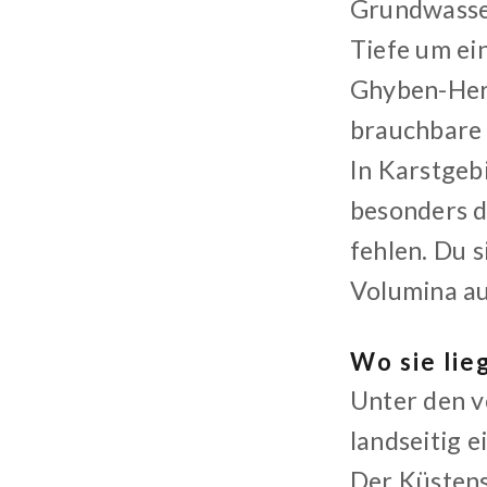
Grundwasser
Tiefe um ein
Ghyben-Herz
brauchbare 
In Karstgeb
besonders d
fehlen. Du 
Volumina a
Wo sie lie
Unter den v
landseitig e
Der Küstens