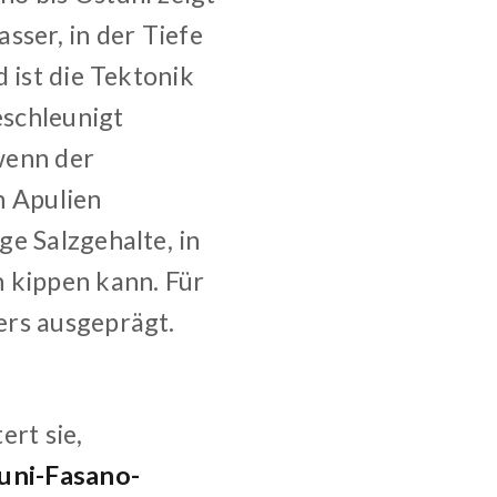
sser, in der Tiefe
 ist die Tektonik
eschleunigt
 wenn der
n Apulien
e Salzgehalte, in
h kippen kann. Für
ers ausgeprägt.
ert sie,
uni-Fasano-