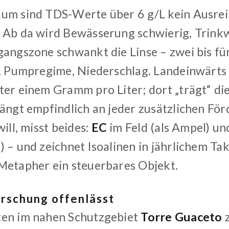
um sind TDS-Werte über 6 g/L kein Ausrei
 Ab da wird Bewässerung schwierig, Trink
gangszone schwankt die Linse – zwei bis fü
r, Pumpregime, Niederschlag. Landeinwärts s
ter einem Gramm pro Liter; dort „trägt“ die
hängt empfindlich an jeder zusätzlichen Fö
will, misst beides:
EC
im Feld (als Ampel) u
 – und zeichnet Isoalinen in jährlichem Tak
Metapher ein steuerbares Objekt.
rschung offenlässt
ten im nahen Schutzgebiet
Torre Guaceto
z