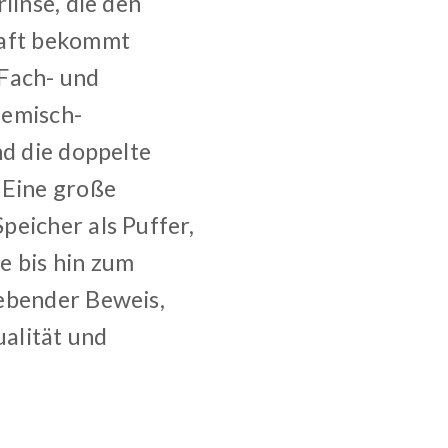
linse, die den
haft bekommt
 Fach- und
hemisch-
nd die doppelte
 Eine große
peicher als Puffer,
e bis hin zum
lebender Beweis,
ualität und