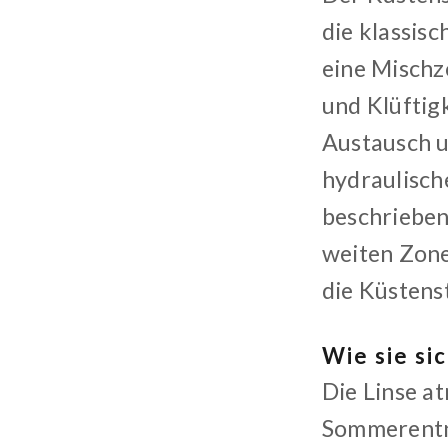
die klassis
eine Mischzo
und Klüftigk
Austausch un
hydraulisch
beschrieben
weiten Zone
die Küstens
Wie sie si
Die Linse at
Sommerentn