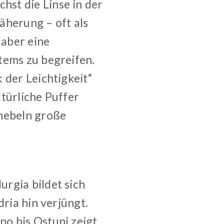
st die Linse in der
Näherung – oft als
aber eine
tems zu begreifen.
 der Leichtigkeit“
türliche Puffer
 hebeln große
rgia bildet sich
dria hin verjüngt.
o bis Ostuni zeigt