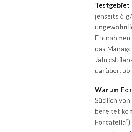
Testgebiet
jenseits 6 g
ungewöhnlic
Entnahmen u
das Managem
Jahresbilan
darüber, ob
Warum Forc
Südlich von
bereitet ko
Forcatella“