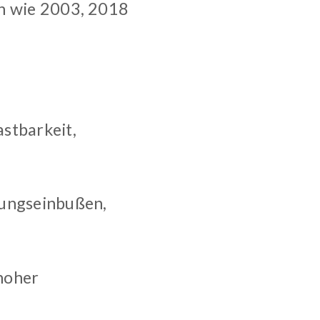
rn wie 2003, 2018
astbarkeit,
tungseinbußen,
hoher