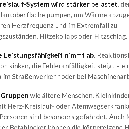
eislauf-System wird stärker belastet
, d
 Hautoberfläche pumpen, um Wärme abzuge
eren Herzfrequenz und im Extremfall zu
szuständen, Hitzekollaps oder Hitzschlag.
e Leistungsfähigkeit nimmt ab
, Reaktions
n sinken, die Fehleranfälligkeit steigt – e
 im Straßenverkehr oder bei Maschinenarb
 Gruppen
wie ältere Menschen, Kleinkinde
it Herz-Kreislauf- oder Atemwegserkrank
Personen sind besonders gefährdet. Auch
der Betablocker können die körpereigene H