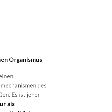
chen Organismus
einen
nsmechanismen des
n. Es ist jener
ur als