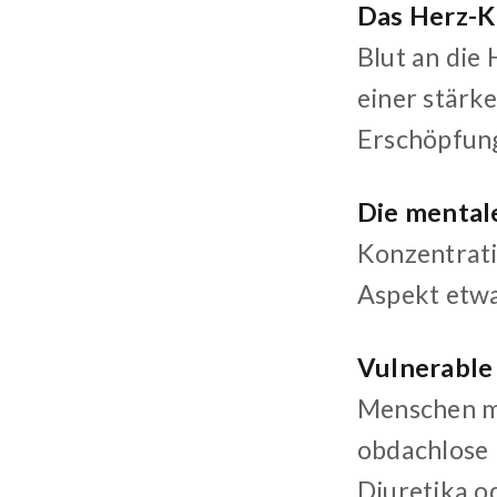
Das Herz-Kr
Blut an die
einer stärk
Erschöpfung
Die mental
Konzentratio
Aspekt etwa
Vulnerable
Menschen m
obdachlose 
Diuretika o