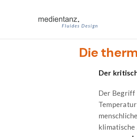
Zum
Inhalt
springen
Fluides Design
Die ther
Der kritis
Der Begriff
Temperaturb
menschliche
klimatische