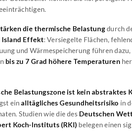
eeinträchtigen.
stärken die thermische Belastung
durch d
Island Effekt
: Versiegelte Flächen, fehle
uung und Wärmespeicherung führen dazu, 
en
bis zu 7 Grad höhere Temperaturen
her
sche Belastungszone ist kein abstrakte
gst ein
alltägliches Gesundheitsrisiko
in 
ten. Studien wie die des
Deutschen Wett
ert Koch-Instituts (RKI)
belegen einen sig