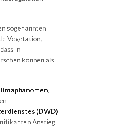
en sogenannten
nde Vegetation,
dass in
rschen können als
s Klimaphänomen
,
den
erdienstes (DWD)
nifikanten Anstieg