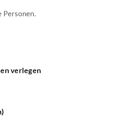
e Personen.
den verlegen
n)