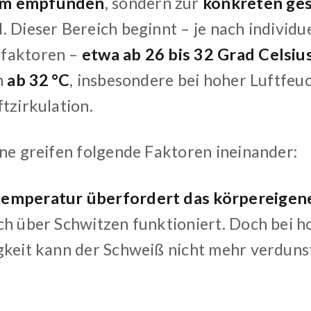
m empfunden
, sondern zur
konkreten ges
. Dieser Bereich beginnt – je nach individu
faktoren –
etwa ab 26 bis 32 Grad Celsiu
h
ab 32 °C
, insbesondere bei hoher Luftfeu
tzirkulation.
one greifen folgende Faktoren ineinander:
emperatur überfordert das körpereigen
ch über Schwitzen funktioniert. Doch bei h
gkeit kann der Schweiß nicht mehr verduns