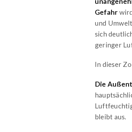
unangeneh
Gefahr
wird
und Umwelt
sich deutlic
geringer Luf
In dieser Z
Die Außent
hauptsächli
Luftfeuchti
bleibt aus.