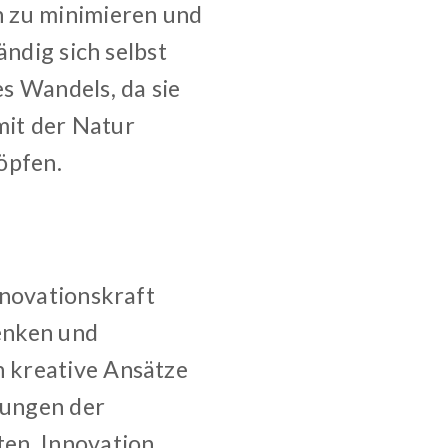
h zu minimieren und
ändig sich selbst
s Wandels, da sie
mit der Natur
öpfen.
nnovationskraft
Denken und
 kreative Ansätze
rungen der
en. Innovation