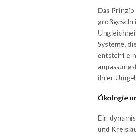
Das Prinzip 
großgeschri
Ungleichheit
Systeme, di
entsteht ein
anpassungsf
ihrer Umgeb
Ökologie un
Ein dynamis
und Kreisla