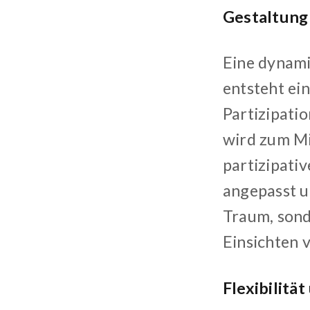
Gestaltung
Eine dynami
entsteht ei
Partizipati
wird zum Mi
partizipati
angepasst un
Traum, sond
Einsichten v
Flexibilitä