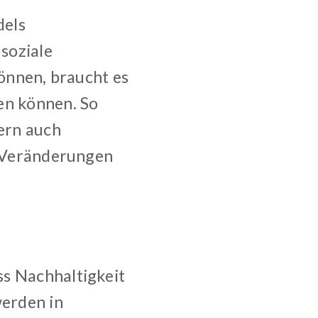
dels
soziale
können, braucht es
en können. So
dern auch
e Veränderungen
ss Nachhaltigkeit
erden in