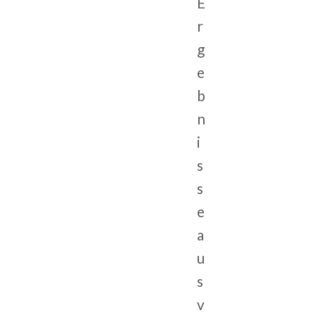
E
r
g
e
b
n
i
s
s
e
a
u
s
v