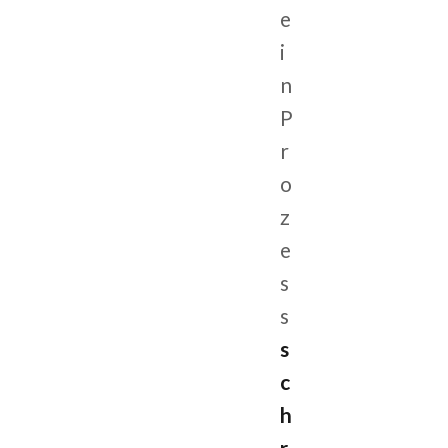
e
i
n
P
r
o
z
e
s
s
s
c
h
r