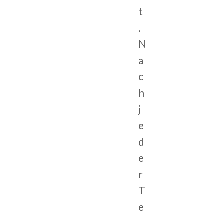
t
.
N
a
c
h
j
e
d
e
r
T
e