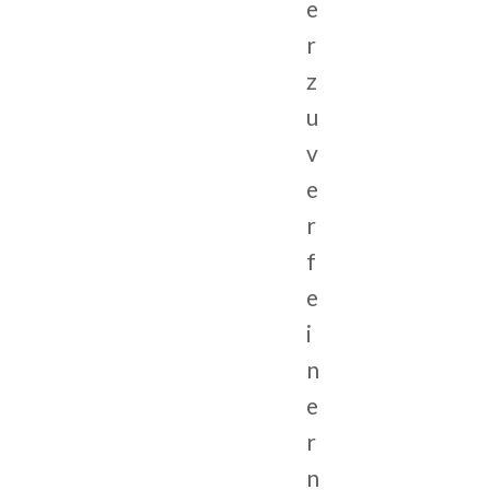
e
r
z
u
v
e
r
f
e
i
n
e
r
n