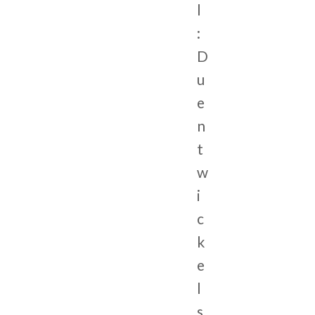
l
:
D
u
e
n
t
w
i
c
k
e
l
s