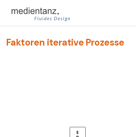
Zum
Inhalt
Fluides Design
springen
Faktoren iterative Prozesse
E
N