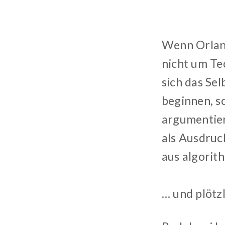
Wenn Orland
nicht um Te
sich das Se
beginnen, s
argumentier
als Ausdruc
aus algorit
… und plötzl