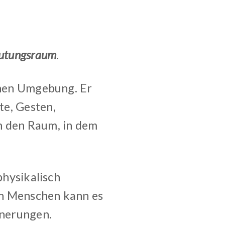
utungsraum
.
schen Umgebung. Er
te, Gesten,
n den Raum, in dem
physikalisch
en Menschen kann es
nnerungen.