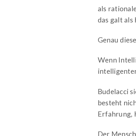
als rationa
das galt al
Genau diese
Wenn Intell
intelligente
Budelacci s
besteht nic
Erfahrung, 
Der Mensch l