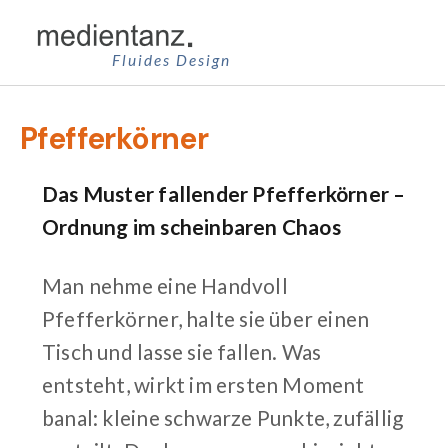
Zum
Inhalt
Fluides Design
springen
Pfefferkörner
Das Muster fallender Pfefferkörner –
Ordnung im scheinbaren Chaos
Man nehme eine Handvoll
Pfefferkörner, halte sie über einen
Tisch und lasse sie fallen. Was
entsteht, wirkt im ersten Moment
banal: kleine schwarze Punkte, zufällig