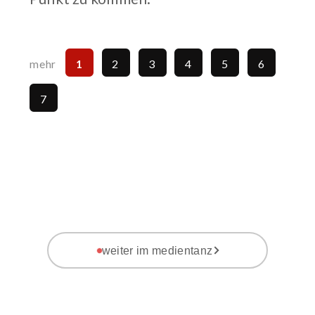
1
2
3
4
5
6
mehr
7
weiter im medientanz