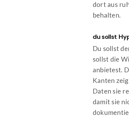
dort aus ru
behalten.
du sollst H
Du sollst d
sollst die W
anbietest. D
Kanten zeig
Daten sie re
damit sie ni
dokumentiert