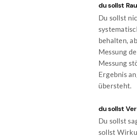
du sollst R
Du sollst n
systematisch
behalten, ab
Messung dei
Messung stö
Ergebnis an
übersteht.
du sollst V
Du sollst s
sollst Wirku