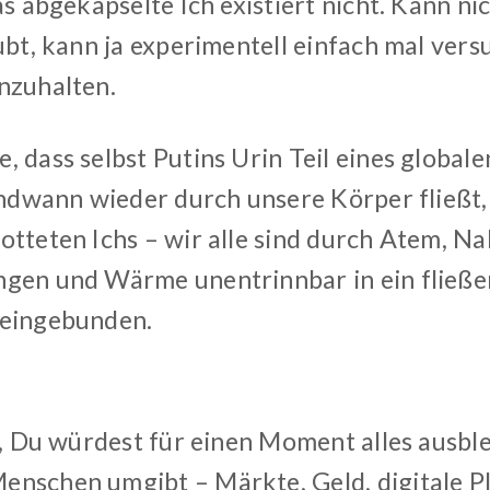
as abgekapselte Ich existiert nicht. Kann ni
ubt, kann ja experimentell einfach mal vers
nzuhalten.
, dass selbst Putins Urin Teil eines global
endwann wieder durch unsere Körper fließt, 
otteten Ichs – wir alle sind durch Atem, N
gen und Wärme unentrinnbar in ein fließe
 eingebunden.
or, Du würdest für einen Moment alles ausb
nschen umgibt – Märkte, Geld, digitale P