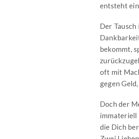
entsteht ei
Der Tausch i
Dankbarkeit
bekommt, sp
zurückzugeb
oft mit Mac
gegen Geld,
Doch der Me
immateriell 
die Dich be
Zwei Lieben