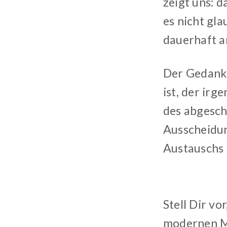
zeigt uns: d
es nicht gla
dauerhaft a
Der Gedanke
ist, der irg
des abgesch
Ausscheidun
Austauschs
Stell Dir v
modernen Me