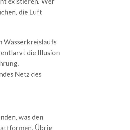
cht existieren. Wer
uchen, die Luft
en Wasserkreislaufs
entlarvt die Illusion
ahrung,
ndes Netz des
lenden, was den
lattformen. Übrig