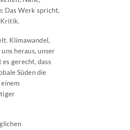
h: Das Werk spricht,
Kritik.
elt. Klimawandel,
 uns heraus, unser
es gerecht, dass
obale Süden die
u einem
tiger
glichen