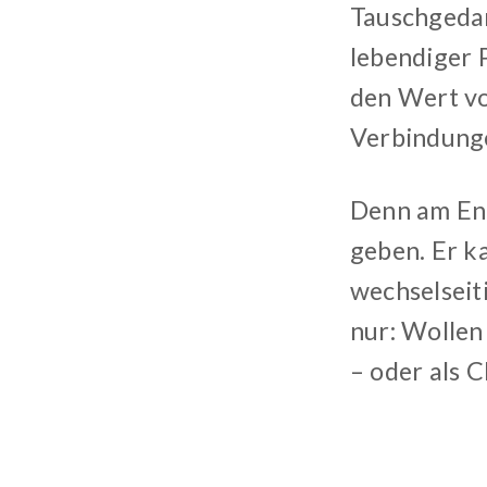
Tauschgedan
lebendiger 
den Wert vo
Verbindunge
Denn am End
geben. Er k
wechselseit
nur: Wollen
– oder als 