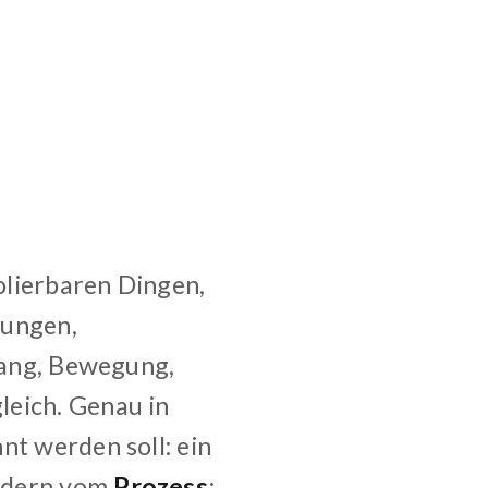
solierbaren Dingen,
lungen,
rgang, Bewegung,
leich. Genau in
t werden soll: ein
ondern vom
Prozess
;