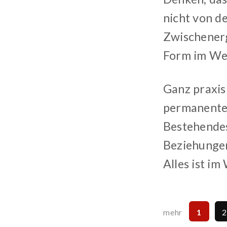
nicht von de
Zwischenerg
Form im We
Ganz praxis
permanenten
Bestehendes
Beziehungen,
Alles ist im
1
mehr