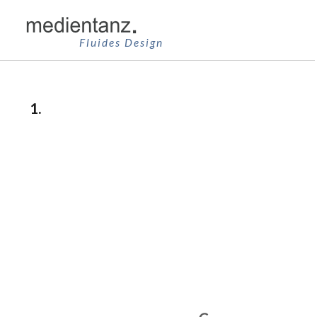
Zum
Inhalt
Fluides Design
springen
1.